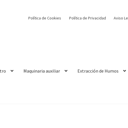
Política de Cookies
Política de Privacidad
Aviso Le
tro
Maquinaria auxiliar
Extracción de Humos
e Cookies
Política de Privacidad
PRODUCTOS
Sample Page