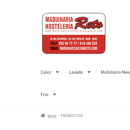
Ir
Ir
a
al
la
contenido
navegación
Calor
Lavado
Mobiliario Neu
Frio
Inicio
Aviso Legal
Blog
Front Page
Política d
Inicio
PRODUCTOS