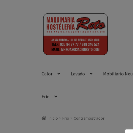
Ir
Ir
a
al
la
contenido
navegación
Calor
Lavado
Mobiliario Neu
Frio
Inicio
Aviso Legal
Blog
Front Page
Política d
Inicio
Frio
Contramostrador