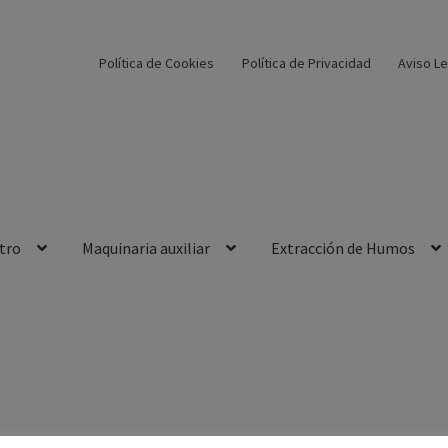
Política de Cookies
Política de Privacidad
Aviso Le
tro
Maquinaria auxiliar
Extracción de Humos
e Cookies
Política de Privacidad
PRODUCTOS
Sample Page