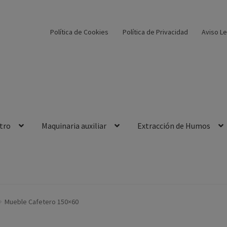
Política de Cookies
Política de Privacidad
Aviso Le
tro
Maquinaria auxiliar
Extracción de Humos
e Cookies
Política de Privacidad
PRODUCTOS
Sample Page
Mueble Cafetero 150×60