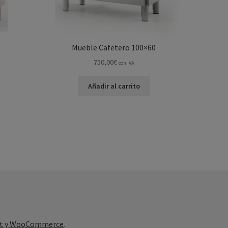
Mueble Cafetero 100×60
750,00
€
con IVA
Añadir al carrito
ont y WooCommerce
.