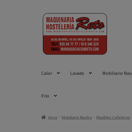
Ir
Ir
a
al
la
contenido
navegación
Calor
Lavado
Mobiliario Neu
Frio
Inicio
Aviso Legal
Blog
Front Page
Política d
Inicio
Mobiliario Neutro
Muebles Cafeteros