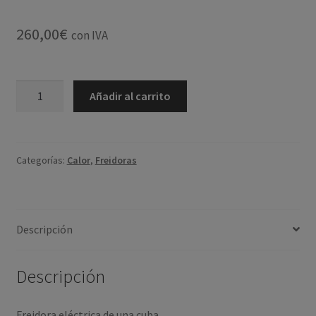
260,00
€
con IVA
Freidora
Añadir al carrito
eléctrica
6L
cantidad
Categorías:
Calor
,
Freidoras
Descripción
Descripción
Freidora eléctrica de una cuba