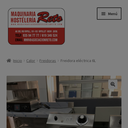
Ir
Ir
Menú
a
al
la
contenido
navegación
Inicio
Inicio
Calor
Freidoras
Freidora eléctrica 6L
Aviso Legal
Blog
Front Page
Política de Cookies