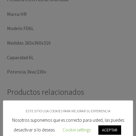
Marca HR
Modelo FD6L
Medidas 265x360x310
Capacidad 6L
Potencia 3kw/230v
Productos relacionados
ESTE SITIO USA COOKIES PARA MEJORAR SU EXPERIENCIA
Nosotros suponemos que es correcto para usted, las puedes
desactivar si lo deseas.
Cookie settings
ACEPTAR